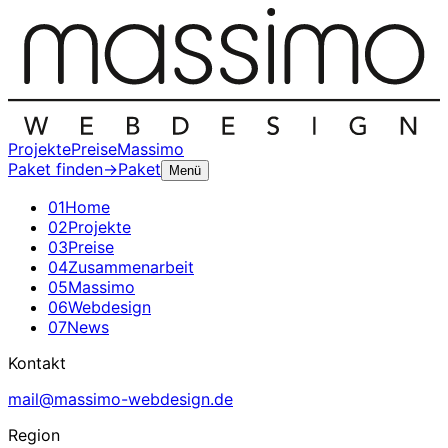
Projekte
Preise
Massimo
Paket finden
→
Paket
Menü
0
1
Home
0
2
Projekte
0
3
Preise
0
4
Zusammenarbeit
0
5
Massimo
0
6
Webdesign
0
7
News
Kontakt
mail@massimo-webdesign.de
Region