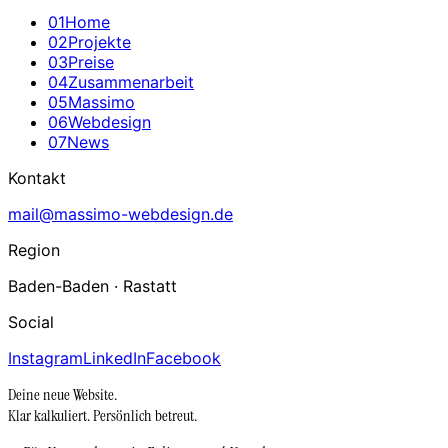
0
1
Home
0
2
Projekte
0
3
Preise
0
4
Zusammenarbeit
0
5
Massimo
0
6
Webdesign
0
7
News
Kontakt
mail@massimo-webdesign.de
Region
Baden-Baden · Rastatt
Social
Instagram
LinkedIn
Facebook
Deine neue Website.
Klar kalkuliert.
Persönlich betreut.