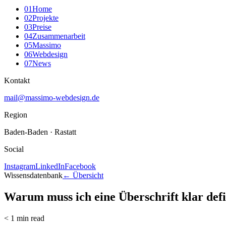
0
1
Home
0
2
Projekte
0
3
Preise
0
4
Zusammenarbeit
0
5
Massimo
0
6
Webdesign
0
7
News
Kontakt
mail@massimo-webdesign.de
Region
Baden-Baden · Rastatt
Social
Instagram
LinkedIn
Facebook
Wissensdatenbank
← Übersicht
Warum muss ich eine Überschrift klar def
< 1 min read